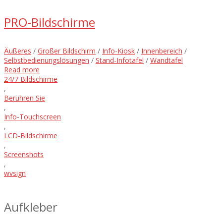
PRO-Bildschirme
Äußeres
/
Großer Bildschirm
/
Info-Kiosk
/
Innenbereich
/
Selbstbedienungslösungen
/
Stand-Infotafel
/
Wandtafel
Read more
24/7 Bildschirme
,
Berühren Sie
,
Info-Touchscreen
,
LCD-Bildschirme
,
Screenshots
,
wvsign
Aufkleber