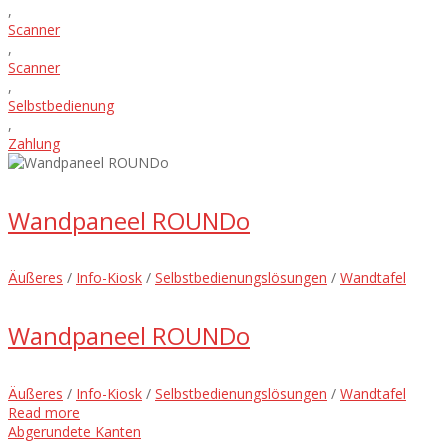
,
Scanner
,
Scanner
,
Selbstbedienung
,
Zahlung
Wandpaneel ROUNDo
Äußeres
/
Info-Kiosk
/
Selbstbedienungslösungen
/
Wandtafel
Wandpaneel ROUNDo
Äußeres
/
Info-Kiosk
/
Selbstbedienungslösungen
/
Wandtafel
Read more
Abgerundete Kanten