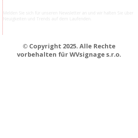
Nachrichten abonnieren
Melden Sie sich für unseren Newsletter an und wir halten Sie über
Neuigkeiten und Trends auf dem Laufenden.
Chcem odoberať novinky a správy
© Copyright 2025. Alle Rechte
vorbehalten für WVsignage s.r.o.