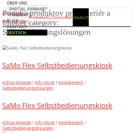
ÜBER UNS
DIGITAL SIGNAGE?
Ponuka produktov pre Exteriér a
Über
Digital
PRODUKTE
Produkte
BLOG
Kontakt
Deutsch
Interiér category:
BLOG
uns
Signage?
KONTAKT
Selbstbedienungslösungen
DEUTSCH
SaMo Flex Selbstbedienungskiosk
eShop-Anzeige
/
Info-Kiosk
/
Innenbereich
/
Selbstbedienungslösungen
SaMo Flex Selbstbedienungskiosk
eShop-Anzeige
/
Info-Kiosk
/
Innenbereich
/
Selbstbedienungslösungen