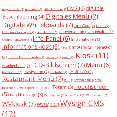
CMS
(4)
digitale
Angebotsliste
(1)
Animation
(1)
Attraktionen
(1)
Digitales Menü
(7)
Beschilderung
(4)
Digitale Whiteboards
(7)
Draußen
(2)
E-Paper
(1)
Fernverwaltung von Inhalten
(2)
Elektronisches Papier
(1)
Erstellen von
(1)
Info-Panel
(6)
Informationen
(2)
Gesundheitswesen
(1)
Informationskiosk
(5)
Infotafel
(2)
Interaktion
Infos
(1)
Kiosk
(11)
(2)
Interne Kommunikation
(1)
Jackpot
(1)
Kasino
(1)
LCD-Bildschirm
(7)
Menü
(6)
Krankenhaus
(2)
Navigation
(2)
Profi-LCD
(2)
Nachrichten
(1)
Photoshop
(1)
Restaurant-Menü
(7)
RSS
(1)
Software für digitale
Touchscreen
Totem
(3)
Beschilderung
(1)
Sport
(1)
Ticket
(1)
(5)
Umfrage
(3)
TV
(1)
Verpflegung
(1)
Video-Stent
(1)
Wolframoxid
(1)
WVsign CMS
WVkiosk
(7)
WVsign
(3)
(12)