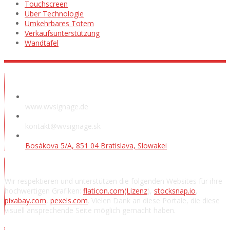
Touchscreen
Über Technologie
Umkehrbares Totem
Verkaufsunterstützung
Wandtafel
Ausstellungsraum
www.wvsignage.de
kontakt@wvsignage.sk
Bosákova 5/A, 851 04 Bratislava, Slowakei
Danksagung
Wir respektieren und unterstützen die folgenden Websites für ihre
hochwertigen Grafiken:
flaticon.com
(Lizenz
),
stocksnap.io
,
pixabay.com
,
pexels.com
. Vielen Dank an diese Portale, die diese
visuell ansprechende Seite möglich gemacht haben.