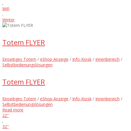
,
Wifi
,
Winter
Totem FLYER
Einseitiges Totem
/
eShop-Anzeige
/
Info-Kiosk
/
Innenbereich
/
Selbstbedienungslösungen
Totem FLYER
Einseitiges Totem
/
eShop-Anzeige
/
Info-Kiosk
/
Innenbereich
/
Selbstbedienungslösungen
Read more
22"
,
32"