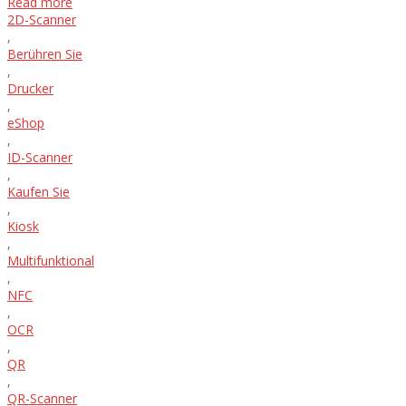
Read more
2D-Scanner
,
Berühren Sie
,
Drucker
,
eShop
,
ID-Scanner
,
Kaufen Sie
,
Kiosk
,
Multifunktional
,
NFC
,
OCR
,
QR
,
QR-Scanner