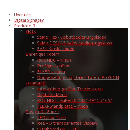
Über uns
Digital Signage?
Produkte
Kiosk
SaMo Flex- Selbstbedienungskiosk
SaMo DESK15 Selbstbedienungskiosk
EASY Kiosk – innen
Einseitiges Totem
ROUNDo – innen
ProSign – außen
FLYER – innen
Doppelseitiges digitales Totem ProSIGN
Wandtafel
Interaktiver großer Touchscreen
Digitales Menü
ROUNDo – außen
32″ 43″ 49″ 55″ 65″
FLEXi-Standplatte – innen
Das große Ganze.
LEDvisio Turm
ReBRO transparentes Display
SLIMboard (M, L, XL)