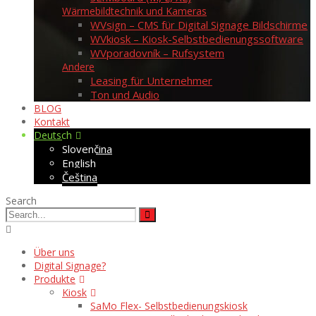
Wärmebildtechnik und Kameras
WVsign – CMS für Digital Signage Bildschirme
WVkiosk – Kiosk-Selbstbedienungssoftware
WVporadovník – Rufsystem
Andere
Leasing für Unternehmer
Ton und Audio
BLOG
Kontakt
Deutsch
Slovenčina
English
Čeština
Search
Über uns
Digital Signage?
Produkte
Kiosk
SaMo Flex- Selbstbedienungskiosk