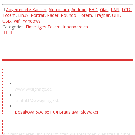
Abgerundete Kanten
,
Aluminium
,
Android
,
FHD
,
Glas
,
LAN
,
LCD-
Totem
,
Linux
,
Porträt
,
Räder
,
Roundo
,
Totem
,
Tragbar
,
UHD
,
USB
,
Wifi
,
Windows
Categories:
Einseitiges Totem
,
Innenbereich
Ausstellungsraum
www.wvsignage.de
kontakt@wvsignage.sk
Bosákova 5/A, 851 04 Bratislava, Slowakei
Danksagung
Wir respektieren und unterstützen die folgenden Websites für ihre