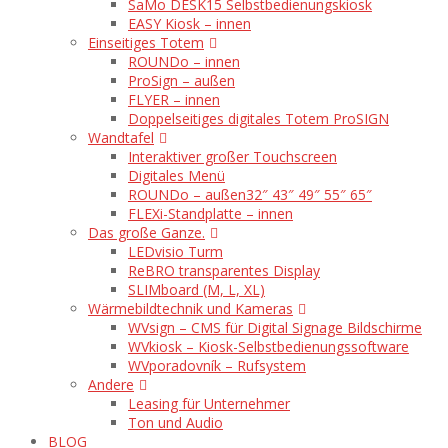
SaMo DESK15 Selbstbedienungskiosk
EASY Kiosk – innen
Einseitiges Totem
ROUNDo – innen
ProSign – außen
FLYER – innen
Doppelseitiges digitales Totem ProSIGN
Wandtafel
Interaktiver großer Touchscreen
Digitales Menü
ROUNDo – außen
32″ 43″ 49″ 55″ 65″
FLEXi-Standplatte – innen
Das große Ganze.
LEDvisio Turm
ReBRO transparentes Display
SLIMboard (M, L, XL)
Wärmebildtechnik und Kameras
WVsign – CMS für Digital Signage Bildschirme
WVkiosk – Kiosk-Selbstbedienungssoftware
WVporadovník – Rufsystem
Andere
Leasing für Unternehmer
Ton und Audio
BLOG