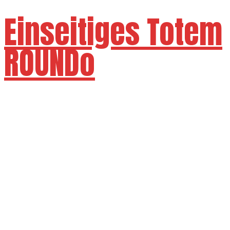
Einseitiges Totem
ROUNDo
Verfügbare Größen 43" 55" 65" 65" 75"
86"