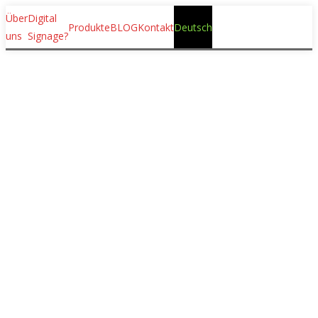
Über
Digital
Produkte
BLOG
Kontakt
Deutsch
uns
Signage?
LEDvisio Turm
Verfügbare Auflösungen P1.25, P1.53,