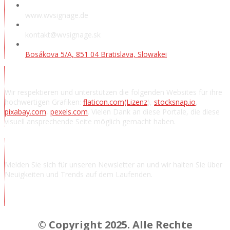
www.wvsignage.de
kontakt@wvsignage.sk
Bosákova 5/A, 851 04 Bratislava, Slowakei
Danksagung
Wir respektieren und unterstützen die folgenden Websites für ihre
hochwertigen Grafiken:
flaticon.com
(Lizenz
),
stocksnap.io
,
pixabay.com
,
pexels.com
. Vielen Dank an diese Portale, die diese
visuell ansprechende Seite möglich gemacht haben.
Nachrichten abonnieren
Melden Sie sich für unseren Newsletter an und wir halten Sie über
Neuigkeiten und Trends auf dem Laufenden.
© Copyright 2025. Alle Rechte