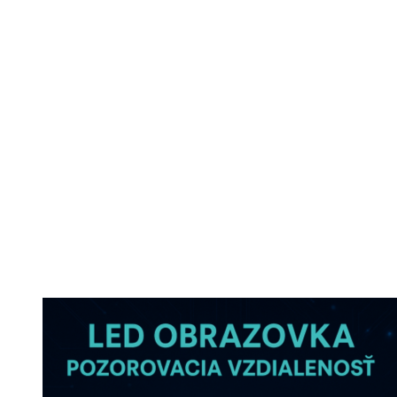
für eine LED-Anzeige?
Bei der Auswahl eines LED-Displays ist es wichtig, den
Pixelabstand
zu berücksichtigen – den Abstand zwischen den
einzelnen
Pixeln
. Der Pixelabstand wird mit dem Buchstaben
P
bezeichnet. Je kleiner der Pixelabstand (z.B. P1) ist, desto höher ist
die Auflösung und desto schärfer ist das Bild bei einem geringeren
Abstand. P1 bedeutet, dass
der Abstand zwischen den
einzelnen Pixeln 1 mm beträgt
.