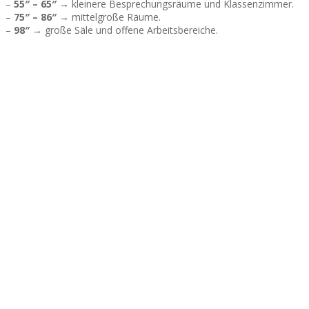
–
55″ – 65″
→ kleinere Besprechungsräume und Klassenzimmer.
–
75″ – 86″
→ mittelgroße Räume.
–
98″
→ große Säle und offene Arbeitsbereiche.
WiFi
LAN
Zeitplan