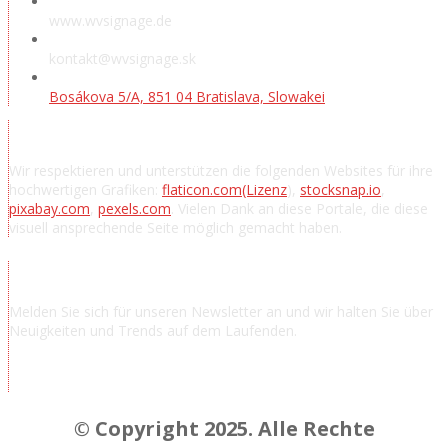
www.wvsignage.de
kontakt@wvsignage.sk
Bosákova 5/A, 851 04 Bratislava, Slowakei
Danksagung
Wir respektieren und unterstützen die folgenden Websites für ihre
hochwertigen Grafiken:
flaticon.com
(Lizenz
),
stocksnap.io
,
pixabay.com
,
pexels.com
. Vielen Dank an diese Portale, die diese
visuell ansprechende Seite möglich gemacht haben.
Nachrichten abonnieren
Melden Sie sich für unseren Newsletter an und wir halten Sie über
Neuigkeiten und Trends auf dem Laufenden.
© Copyright 2025. Alle Rechte