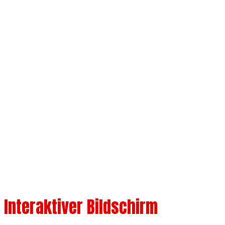
Touchscreen
Verfügbare Größen 55" 65" 65" 75" 86"
98"
Interaktiver Bildschirm