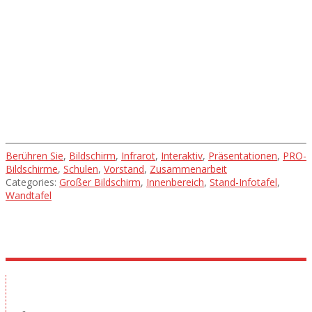
Projekte und ihre
Umsetzung
Berühren Sie
,
Bildschirm
,
Infrarot
,
Interaktiv
,
Präsentationen
,
PRO-
Bildschirme
,
Schulen
,
Vorstand
,
Zusammenarbeit
Categories:
Großer Bildschirm
,
Innenbereich
,
Stand-Infotafel
,
Wandtafel
Ausstellungsraum