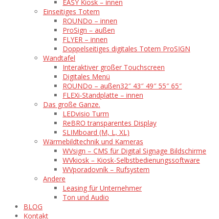
EASY Kiosk – innen
Einseitiges Totem
ROUNDo – innen
ProSign – außen
FLYER – innen
Doppelseitiges digitales Totem ProSIGN
Wandtafel
Interaktiver großer Touchscreen
Digitales Menü
ROUNDo – außen
32″ 43″ 49″ 55″ 65″
FLEXi-Standplatte – innen
Das große Ganze.
LEDvisio Turm
ReBRO transparentes Display
SLIMboard (M, L, XL)
Wärmebildtechnik und Kameras
WVsign – CMS für Digital Signage Bildschirme
WVkiosk – Kiosk-Selbstbedienungssoftware
WVporadovník – Rufsystem
Andere
Leasing für Unternehmer
Ton und Audio
BLOG
Kontakt