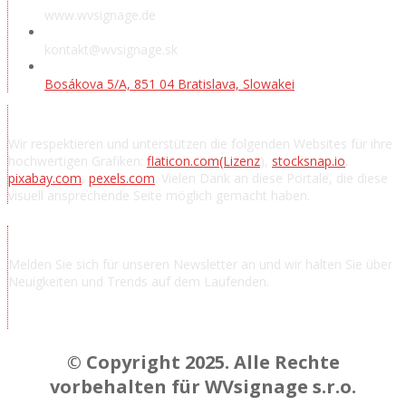
www.wvsignage.de
kontakt@wvsignage.sk
Bosákova 5/A, 851 04 Bratislava, Slowakei
Danksagung
Wir respektieren und unterstützen die folgenden Websites für ihre
hochwertigen Grafiken:
flaticon.com
(Lizenz
),
stocksnap.io
,
pixabay.com
,
pexels.com
. Vielen Dank an diese Portale, die diese
visuell ansprechende Seite möglich gemacht haben.
Nachrichten abonnieren
Melden Sie sich für unseren Newsletter an und wir halten Sie über
Neuigkeiten und Trends auf dem Laufenden.
Chcem odoberať novinky a správy
© Copyright 2025. Alle Rechte
vorbehalten für WVsignage s.r.o.