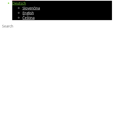
Deutsch
Slovenčina
English
Čeština
Search
Was ist Digital
Signage?
Digitale Aushänge,