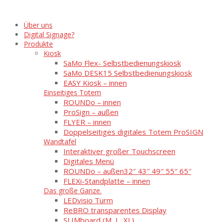
Über uns
Digital Signage?
Produkte
Kiosk
SaMo Flex- Selbstbedienungskiosk
SaMo DESK15 Selbstbedienungskiosk
EASY Kiosk – innen
Einseitiges Totem
ROUNDo – innen
ProSign – außen
FLYER – innen
Doppelseitiges digitales Totem ProSIGN
Wandtafel
Interaktiver großer Touchscreen
Digitales Menü
ROUNDo – außen
32″ 43″ 49″ 55″ 65″
FLEXi-Standplatte – innen
Das große Ganze.
LEDvisio Turm
ReBRO transparentes Display
SLIMboard (M, L, XL)