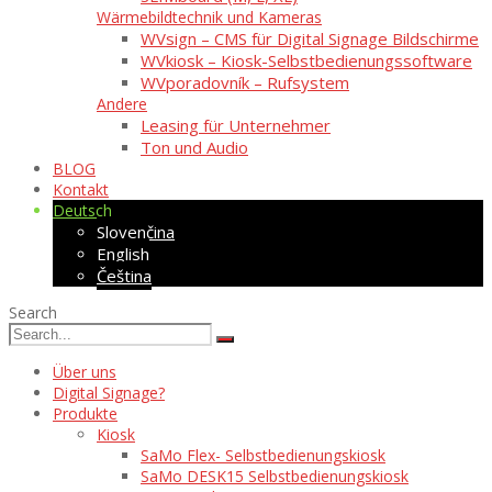
Wärmebildtechnik und Kameras
WVsign – CMS für Digital Signage Bildschirme
WVkiosk – Kiosk-Selbstbedienungssoftware
WVporadovník – Rufsystem
Andere
Leasing für Unternehmer
Ton und Audio
BLOG
Kontakt
Deutsch
Slovenčina
English
Čeština
Search
Über uns
Digital Signage?
Produkte
Kiosk
SaMo Flex- Selbstbedienungskiosk
SaMo DESK15 Selbstbedienungskiosk