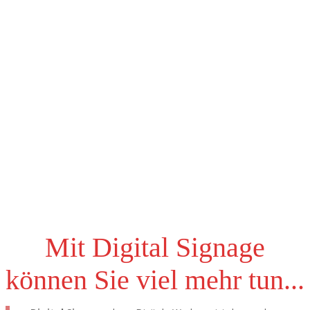
Zeigen Sie Ihren Kunden selbst das teuerste Produkt oder die
teuerste Dienstleistung – ohne Angst vor Verderb oder Diebstahl.
Förderung der Interaktion
Starkes Potenzial, um Ihre Marke aufzubauen, die Aufmerksamkeit
der Kunden zu gewinnen und sie auf Ihr Produkt oder Ihre
Dienstleistung zu lenken.
Mit Digital Signage
können Sie viel mehr tun...