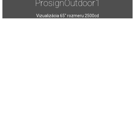
ProsignOutdoor1
Vizualizácia 65″ rozmeru 2500cd
WiFi
LAN
Zeitplan