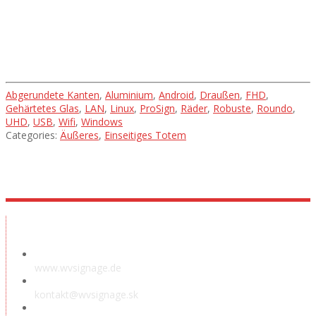
Umsetzung
Abgerundete Kanten
,
Aluminium
,
Android
,
Draußen
,
FHD
,
Gehärtetes Glas
,
LAN
,
Linux
,
ProSign
,
Räder
,
Robuste
,
Roundo
,
UHD
,
USB
,
Wifi
,
Windows
Categories:
Äußeres
,
Einseitiges Totem
Ausstellungsraum
www.wvsignage.de
kontakt@wvsignage.sk