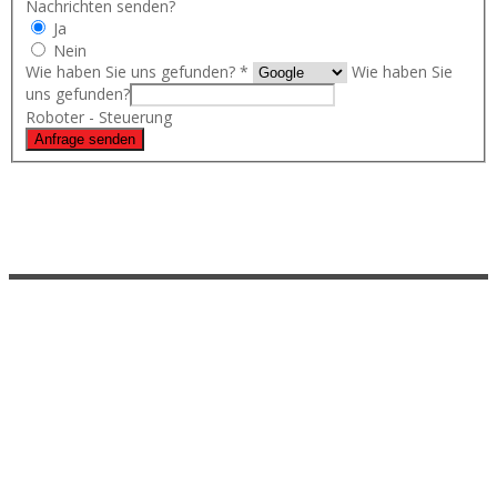
Nachrichten senden?
Ja
Nein
Wie haben Sie uns gefunden?
*
Wie haben Sie
uns gefunden?
Roboter - Steuerung
Anfrage senden
Plug&Play-USB-Spieler
Für statische automatische Medien-, Foto- und Videoplayer.