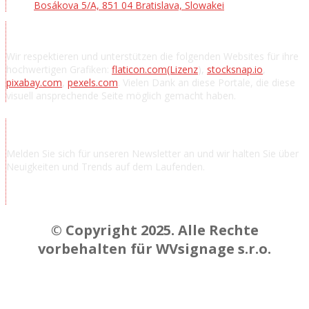
Bosákova 5/A, 851 04 Bratislava, Slowakei
Danksagung
Wir respektieren und unterstützen die folgenden Websites für ihre
hochwertigen Grafiken:
flaticon.com
(Lizenz
),
stocksnap.io
,
pixabay.com
,
pexels.com
. Vielen Dank an diese Portale, die diese
visuell ansprechende Seite möglich gemacht haben.
Nachrichten abonnieren
Melden Sie sich für unseren Newsletter an und wir halten Sie über
Neuigkeiten und Trends auf dem Laufenden.
© Copyright 2025. Alle Rechte
vorbehalten für WVsignage s.r.o.