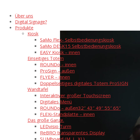
Über uns
Digital Signage?
Produkte
Kiosk
SaMo Flex- Selbstbedienungskiosk
SaMo DESK15 Selbstbedienungskiosk
EASY Kiosk – innen
Einseitiges Totem
ROUNDo – innen
ProSign – außen
FLYER – innen
Doppelseitiges digitales Totem ProSIGN
Wandtafel
Interaktiver großer Touchscreen
Digitales Menü
ROUNDo – außen
32″ 43″ 49″ 55″ 65″
FLEXi-Standplatte – innen
Das große Ganze.
LEDvisio Turm
ReBRO transparentes Display
SLIMboard (M, L, XL)