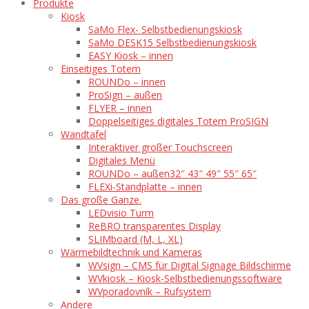
Produkte
Kiosk
SaMo Flex- Selbstbedienungskiosk
SaMo DESK15 Selbstbedienungskiosk
EASY Kiosk – innen
Einseitiges Totem
ROUNDo – innen
ProSign – außen
FLYER – innen
Doppelseitiges digitales Totem ProSIGN
Wandtafel
Interaktiver großer Touchscreen
Digitales Menü
ROUNDo – außen
32″ 43″ 49″ 55″ 65″
FLEXi-Standplatte – innen
Das große Ganze.
LEDvisio Turm
ReBRO transparentes Display
SLIMboard (M, L, XL)
Wärmebildtechnik und Kameras
WVsign – CMS für Digital Signage Bildschirme
WVkiosk – Kiosk-Selbstbedienungssoftware
WVporadovník – Rufsystem
Andere