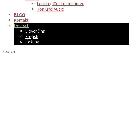
Leasing für Unternehmer
Ton und Audio
BLOG
Kontakt
Deutsch
Slovenčina
English
Čeština
Search
Einseitiger Mini-
Innenbereich