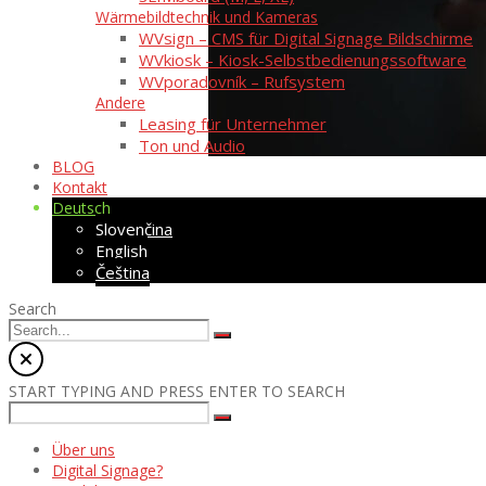
Wärmebildtechnik und Kameras
WVsign – CMS für Digital Signage Bildschirme
WVkiosk – Kiosk-Selbstbedienungssoftware
WVporadovník – Rufsystem
Andere
Leasing für Unternehmer
Ton und Audio
BLOG
Kontakt
Deutsch
Slovenčina
English
Čeština
Search
START TYPING AND PRESS ENTER TO SEARCH
Über uns
Digital Signage?