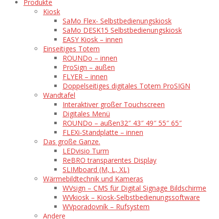
Produkte
Kiosk
SaMo Flex- Selbstbedienungskiosk
SaMo DESK15 Selbstbedienungskiosk
EASY Kiosk – innen
Einseitiges Totem
ROUNDo – innen
ProSign – außen
FLYER – innen
Doppelseitiges digitales Totem ProSIGN
Wandtafel
Interaktiver großer Touchscreen
Digitales Menü
ROUNDo – außen
32″ 43″ 49″ 55″ 65″
FLEXi-Standplatte – innen
Das große Ganze.
LEDvisio Turm
ReBRO transparentes Display
SLIMboard (M, L, XL)
Wärmebildtechnik und Kameras
WVsign – CMS für Digital Signage Bildschirme
WVkiosk – Kiosk-Selbstbedienungssoftware
WVporadovník – Rufsystem
Andere