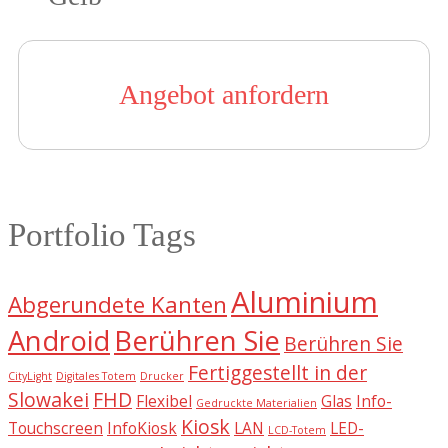
Angebot anfordern
Portfolio Tags
Aluminium
Abgerundete Kanten
Android
Berühren Sie
Berühren Sie
Fertiggestellt in der
CityLight
Digitales Totem
Drucker
Slowakei
FHD
Flexibel
Glas
Info-
Gedruckte Materialien
Kiosk
Touchscreen
InfoKiosk
LAN
LED-
LCD-Totem