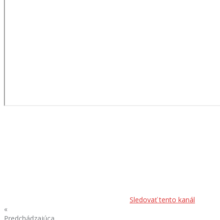
Sledovať tento kanál
«
Predchádzajúca