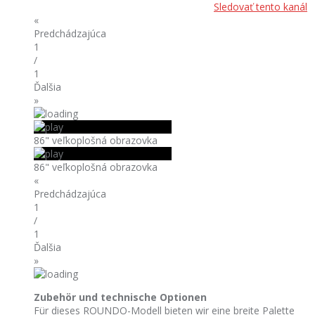
Sledovať tento kanál
«
Predchádzajúca
1
/
1
Ďalšia
»
86" veľkoplošná obrazovka
86" veľkoplošná obrazovka
«
Predchádzajúca
1
/
1
Ďalšia
»
Zubehör und technische Optionen
Für dieses ROUNDO-Modell bieten wir eine breite Palette