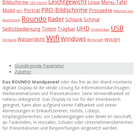
Leichtgewicht
Bildschirme
Linux
Menü-Tafel
LED-Totem
PRO-Bildschirme
Mobil
Porträt
Prospekte
NFC
Rahmen aus
Roundo
Räder
Schlank
Schmal
Aluminium
USB
UHD
Selbstbedienung
Totem
Tragbar
Umkehrbar
Wifi
Windows
Wasserdicht
wvsign
Vorstand
Wirtschaft
Grundlegende Parameter
Zubehör
Das ROUNDO Wandpaneel
oder das frei an der Wand montierte
digitale Display ist die ideale Lösung für Informationsdurchsagen,
Werbeanimationen und Präsentationen. Seine Verwendbarkeit ist
nahezu unbegrenzt. Das Display ist nur für den Innenbereich
geeignet, kann aber aufgrund seiner Faltbarkeit und seiner
Abmessungen in Einkaufszentren, Hotels, Lobbys,
Empfangsbereichen, vor Ladeneingängen oder direkt im Geschäft,
an Tankstellen, in Hörsälen, Schulen oder Unternehmensbereichen
für Präsentationen und Besprechungen eingesetzt werden.