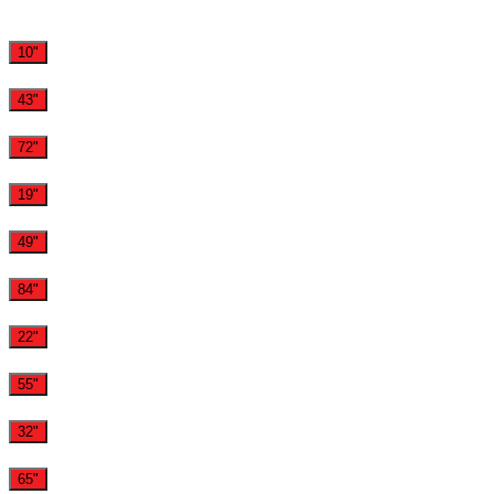
10"
43"
72"
19"
49"
84"
22"
55"
32"
65"