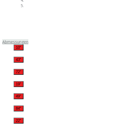
Abmessungen
10"
43"
72"
19"
49"
84"
22"