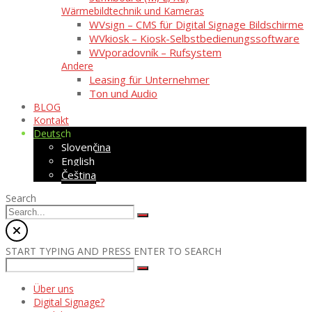
Wärmebildtechnik und Kameras
WVsign – CMS für Digital Signage Bildschirme
WVkiosk – Kiosk-Selbstbedienungssoftware
WVporadovník – Rufsystem
Andere
Leasing für Unternehmer
Ton und Audio
BLOG
Kontakt
Deutsch
Slovenčina
English
Čeština
Search
START TYPING AND PRESS ENTER TO SEARCH
Über uns
Digital Signage?