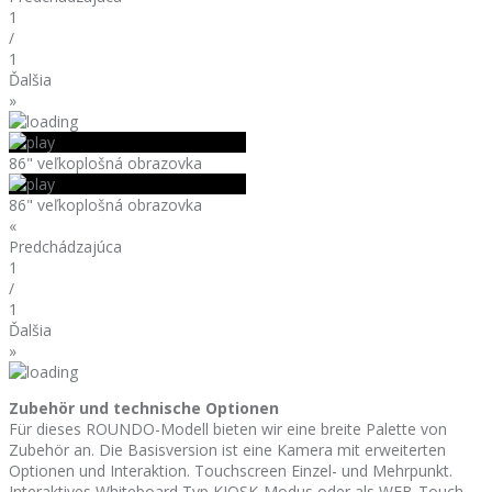
1
/
1
Ďalšia
»
86" veľkoplošná obrazovka
86" veľkoplošná obrazovka
«
Predchádzajúca
1
/
1
Ďalšia
»
Zubehör und technische Optionen
Für dieses ROUNDO-Modell bieten wir eine breite Palette von
Zubehör an. Die Basisversion ist eine Kamera mit erweiterten
Optionen und Interaktion. Touchscreen Einzel- und Mehrpunkt.
Interaktives Whiteboard Typ KIOSK-Modus oder als WEB-Touch-