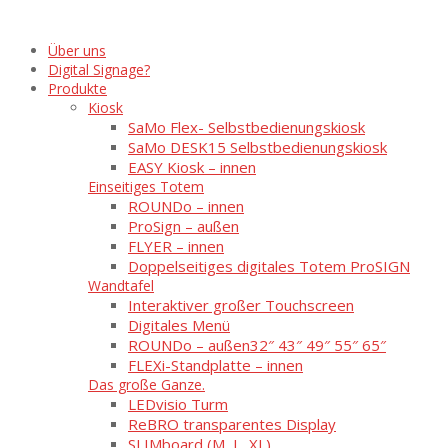
Über uns
Digital Signage?
Produkte
Kiosk
SaMo Flex- Selbstbedienungskiosk
SaMo DESK15 Selbstbedienungskiosk
EASY Kiosk – innen
Einseitiges Totem
ROUNDo – innen
ProSign – außen
FLYER – innen
Doppelseitiges digitales Totem ProSIGN
Wandtafel
Interaktiver großer Touchscreen
Digitales Menü
ROUNDo – außen
32″ 43″ 49″ 55″ 65″
FLEXi-Standplatte – innen
Das große Ganze.
LEDvisio Turm
ReBRO transparentes Display
SLIMboard (M, L, XL)