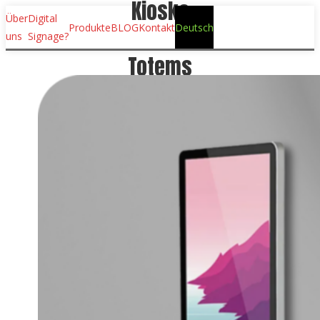
Kioske
Über
Digital
Produkte
BLOG
Kontakt
Deutsch
uns
Signage?
Totems