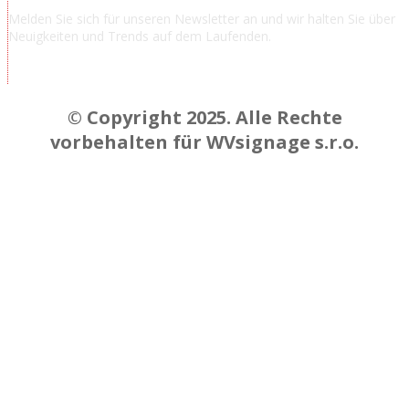
Melden Sie sich für unseren Newsletter an und wir halten Sie über
Neuigkeiten und Trends auf dem Laufenden.
Chcem odoberať novinky a správy
© Copyright 2025. Alle Rechte
vorbehalten für WVsignage s.r.o.