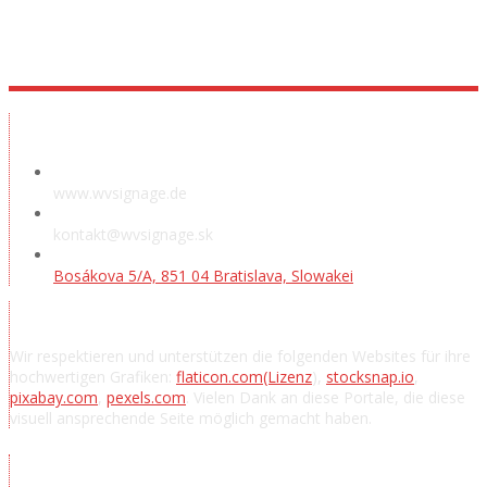
Ausstellungsraum
www.wvsignage.de
kontakt@wvsignage.sk
Bosákova 5/A, 851 04 Bratislava, Slowakei
Danksagung
Wir respektieren und unterstützen die folgenden Websites für ihre
hochwertigen Grafiken:
flaticon.com
(Lizenz
),
stocksnap.io
,
pixabay.com
,
pexels.com
. Vielen Dank an diese Portale, die diese
visuell ansprechende Seite möglich gemacht haben.
Nachrichten abonnieren