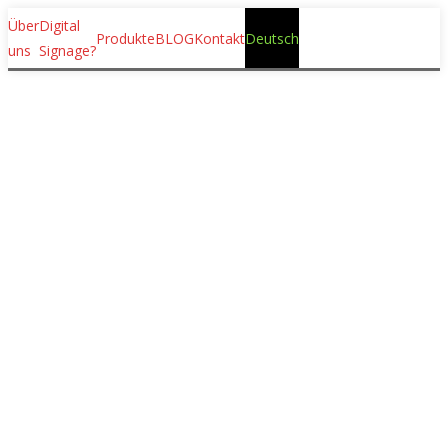
Über
Digital
Produkte
BLOG
Kontakt
Deutsch
uns
Signage?
Umkehrbares
Totem ROUNDo
Innenbereich