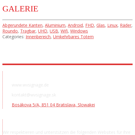
GALERIE
Abgerundete Kanten
,
Aluminium
,
Android
,
FHD
,
Glas
,
Linux
,
Räder
,
Roundo
,
Tragbar
,
UHD
,
USB
,
Wifi
,
Windows
Categories:
Innenbereich
,
Umkehrbares Totem
Ausstellungsraum
www.wvsignage.de
kontakt@wvsignage.sk
Bosákova 5/A, 851 04 Bratislava, Slowakei
Danksagung
Wir respektieren und unterstützen die folgenden Websites für ihre