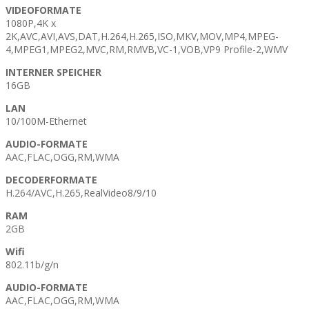
VIDEOFORMATE
1080P,4K x
2K,AVC,AVI,AVS,DAT,H.264,H.265,ISO,MKV,MOV,MP4,MPEG-
4,MPEG1,MPEG2,MVC,RM,RMVB,VC-1,VOB,VP9 Profile-2,WMV
INTERNER SPEICHER
16GB
LAN
10/100M-Ethernet
AUDIO-FORMATE
AAC,FLAC,OGG,RM,WMA
DECODERFORMATE
H.264/AVC,H.265,RealVideo8/9/10
RAM
2GB
Wifi
802.11b/g/n
AUDIO-FORMATE
AAC,FLAC,OGG,RM,WMA