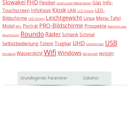
Slowakei
FHD
Flexibel
Glas
Info-
Gedruckte Materialien
Kiosk
Touchscreen
InfoKiosk
LAN
LED-
LCD-Totem
Leichtgewicht
Bildschirme
Linux
Menü-Tafel
LED-Totem
PRO-Bildschirme
Mobil
Porträt
Prospekte
NFC
Rahmen aus
Roundo
Räder
Schlank
Schmal
Aluminium
USB
UHD
Selbstbedienung
Totem
Tragbar
Umkehrbar
Wifi
Windows
Wasserdicht
wvsign
Vorstand
Wirtschaft
Grundlegende Parameter
Zubehör