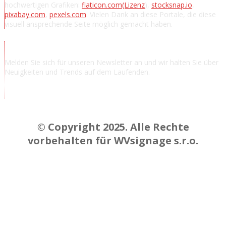
hochwertigen Grafiken:
flaticon.com
(Lizenz
),
stocksnap.io
,
pixabay.com
,
pexels.com
. Vielen Dank an diese Portale, die diese
visuell ansprechende Seite möglich gemacht haben.
Nachrichten abonnieren
Melden Sie sich für unseren Newsletter an und wir halten Sie über
Neuigkeiten und Trends auf dem Laufenden.
Chcem odoberať novinky a správy
© Copyright 2025. Alle Rechte
vorbehalten für WVsignage s.r.o.