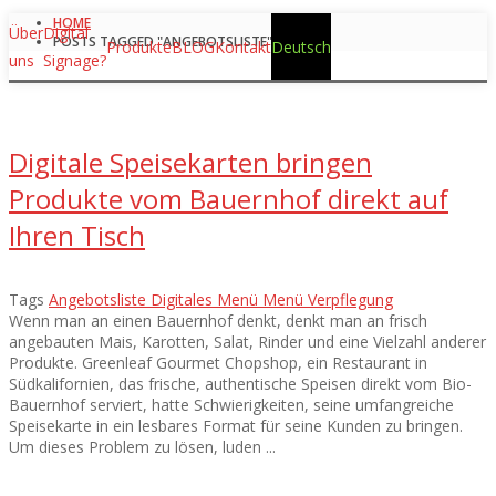
HOME
Über
Digital
POSTS TAGGED "ANGEBOTSLISTE"
Produkte
BLOG
Kontakt
Deutsch
uns
Signage?
Digitale Speisekarten bringen
Produkte vom Bauernhof direkt auf
Ihren Tisch
Tags
Angebotsliste
Digitales Menü
Menü
Verpflegung
Wenn man an einen Bauernhof denkt, denkt man an frisch
angebauten Mais, Karotten, Salat, Rinder und eine Vielzahl anderer
Produkte. Greenleaf Gourmet Chopshop, ein Restaurant in
Südkalifornien, das frische, authentische Speisen direkt vom Bio-
Bauernhof serviert, hatte Schwierigkeiten, seine umfangreiche
Speisekarte in ein lesbares Format für seine Kunden zu bringen.
Um dieses Problem zu lösen, luden ...