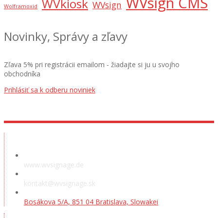
WVsign CMS
WVkiosk
WVsign
Wolframoxid
Novinky, Správy a zľavy
Zľava 5% pri registrácii emailom - žiadajte si ju u svojho
obchodníka
Prihlásiť sa k odberu noviniek
Ausstellungsraum
www.wvsignage.de
kontakt@wvsignage.sk
Bosákova 5/A, 851 04 Bratislava, Slowakei