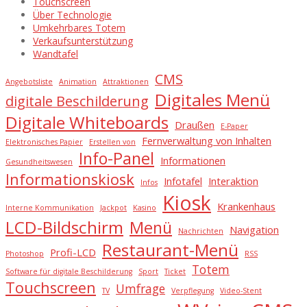
Touchscreen
Über Technologie
Umkehrbares Totem
Verkaufsunterstützung
Wandtafel
CMS
Angebotsliste
Animation
Attraktionen
Digitales Menü
digitale Beschilderung
Digitale Whiteboards
Draußen
E-Paper
Fernverwaltung von Inhalten
Elektronisches Papier
Erstellen von
Info-Panel
Informationen
Gesundheitswesen
Informationskiosk
Infotafel
Interaktion
Infos
Kiosk
Krankenhaus
Interne Kommunikation
Jackpot
Kasino
LCD-Bildschirm
Menü
Navigation
Nachrichten
Restaurant-Menü
Profi-LCD
Photoshop
RSS
Totem
Software für digitale Beschilderung
Sport
Ticket
Touchscreen
Umfrage
TV
Verpflegung
Video-Stent