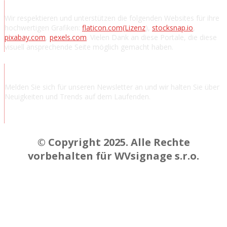
Danksagung
Wir respektieren und unterstützen die folgenden Websites für ihre
hochwertigen Grafiken:
flaticon.com
(Lizenz
),
stocksnap.io
,
pixabay.com
,
pexels.com
. Vielen Dank an diese Portale, die diese
visuell ansprechende Seite möglich gemacht haben.
Nachrichten abonnieren
Melden Sie sich für unseren Newsletter an und wir halten Sie über
Neuigkeiten und Trends auf dem Laufenden.
Chcem odoberať novinky a správy
© Copyright 2025. Alle Rechte
vorbehalten für WVsignage s.r.o.