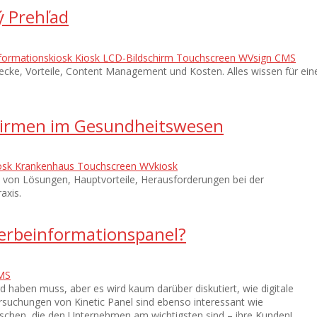
ý Prehľad
formationskiosk
Kiosk
LCD-Bildschirm
Touchscreen
WVsign CMS
cke, Vorteile, Content Management und Kosten. Alles wissen für ein
chirmen im Gesundheitswesen
osk
Krankenhaus
Touchscreen
WVkiosk
n von Lösungen, Hauptvorteile, Herausforderungen bei der
axis.
erbeinformationspanel?
MS
 haben muss, aber es wird kaum darüber diskutiert, wie digitale
rsuchungen von Kinetic Panel sind ebenso interessant wie
nschen, die den Unternehmen am wichtigsten sind – ihre Kunden!