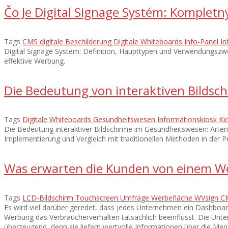
Čo Je Digital Signage Systém: Kompletn
Tags
CMS
digitale Beschilderung
Digitale Whiteboards
Info-Panel
In
Digital Signage System: Definition, Haupttypen und Verwendungszwe
effektive Werbung.
Die Bedeutung von interaktiven Bilds
Tags
Digitale Whiteboards
Gesundheitswesen
Informationskiosk
Ki
Die Bedeutung interaktiver Bildschirme im Gesundheitswesen: Arte
Implementierung und Vergleich mit traditionellen Methoden in der Pr
Was erwarten die Kunden von einem W
Tags
LCD-Bildschirm
Touchscreen
Umfrage
Werbefläche
WVsign C
Es wird viel darüber geredet, dass jedes Unternehmen ein Dashboard
Werbung das Verbraucherverhalten tatsächlich beeinflusst. Die Unte
überzeugend, denn sie liefern wertvolle Informationen über die Me