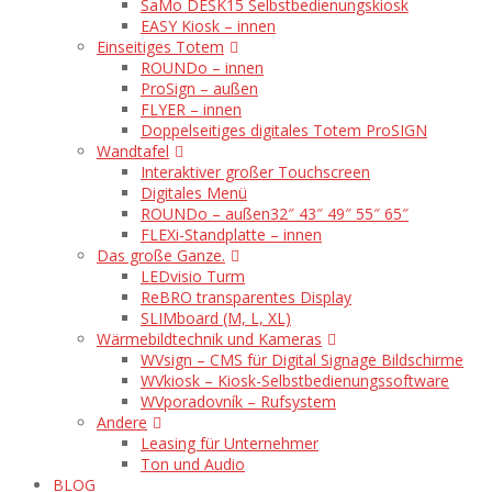
SaMo DESK15 Selbstbedienungskiosk
EASY Kiosk – innen
Einseitiges Totem
ROUNDo – innen
ProSign – außen
FLYER – innen
Doppelseitiges digitales Totem ProSIGN
Wandtafel
Interaktiver großer Touchscreen
Digitales Menü
ROUNDo – außen
32″ 43″ 49″ 55″ 65″
FLEXi-Standplatte – innen
Das große Ganze.
LEDvisio Turm
ReBRO transparentes Display
SLIMboard (M, L, XL)
Wärmebildtechnik und Kameras
WVsign – CMS für Digital Signage Bildschirme
WVkiosk – Kiosk-Selbstbedienungssoftware
WVporadovník – Rufsystem
Andere
Leasing für Unternehmer
Ton und Audio
BLOG