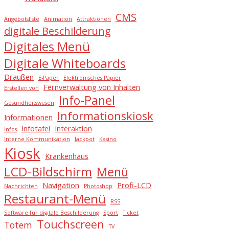
CMS
Angebotsliste
Animation
Attraktionen
digitale Beschilderung
Digitales Menü
Digitale Whiteboards
Draußen
E-Paper
Elektronisches Papier
Fernverwaltung von Inhalten
Erstellen von
Info-Panel
Gesundheitswesen
Informationskiosk
Informationen
Infotafel
Interaktion
Infos
Interne Kommunikation
Jackpot
Kasino
Kiosk
Krankenhaus
LCD-Bildschirm
Menü
Navigation
Profi-LCD
Nachrichten
Photoshop
Restaurant-Menü
RSS
Software für digitale Beschilderung
Sport
Ticket
Touchscreen
Totem
TV