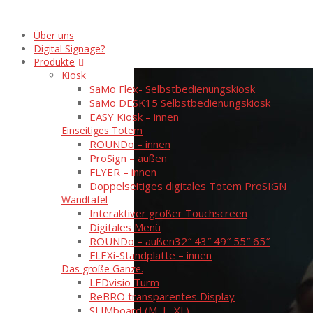
Über uns
Digital Signage?
Produkte
Kiosk
SaMo Flex- Selbstbedienungskiosk
SaMo DESK15 Selbstbedienungskiosk
EASY Kiosk – innen
Einseitiges Totem
ROUNDo – innen
ProSign – außen
FLYER – innen
Doppelseitiges digitales Totem ProSIGN
Wandtafel
Interaktiver großer Touchscreen
Digitales Menü
ROUNDo – außen
32″ 43″ 49″ 55″ 65″
FLEXi-Standplatte – innen
Das große Ganze.
LEDvisio Turm
ReBRO transparentes Display
SLIMboard (M, L, XL)