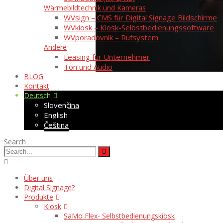
Wärmebildtechnik und Kameras
WVsign – CMS für Digital Signage Bildschirme
WVkiosk – Kiosk-Selbstbedienungssoftware
WVporadovník – Rufsystem
Andere
Leasing für Unternehmer
Ton und Audio
BLOG
Kontakt
Deutsch
Slovenčina
English
Čeština
Search
Über uns
Digital Signage?
Produkte
Kiosk
SaMo Flex- Selbstbedienungskiosk