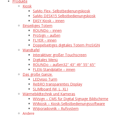
Produkte
Kiosk
SaMo Flex- Selbstbedienungskiosk
SaMo DESK15 Selbstbedienungskiosk
EASY Kiosk – innen
Einseitiges Totem
ROUNDo – innen
ProSign – außen
FLYER – innen
Doppelseitiges digitales Totem ProSIGN
Wandtafel
Interaktiver großer Touchscreen
Digitales Menü
ROUNDo – außen
32″ 43″ 49″ 55″ 65″
FLEXi-Standplatte – innen
Das große Ganze.
LEDvisio Turm
ReBRO transparentes Display
SLIMboard (M, L, XL)
Wärmebildtechnik und Kameras
WVsign – CMS für Digital Signage Bildschirme
WVkiosk – Kiosk-Selbstbedienungssoftware
WVporadovník – Rufsystem
Andere