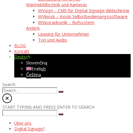
Wärmebildtechnik und Kameras
WVsign – CMS für Digital Signage Bildschirme
WVkiosk – Kiosk-Selbstbedienungssoftware
WVporadovník – Rufsystem
Andere
Leasing für Unternehmer
Ton und Audio
BLOG
Kontakt
Deutsch
Slovenčina
English
Čeština
Search
START TYPING AND PRESS ENTER TO SEARCH
Über uns
Digital Signage?