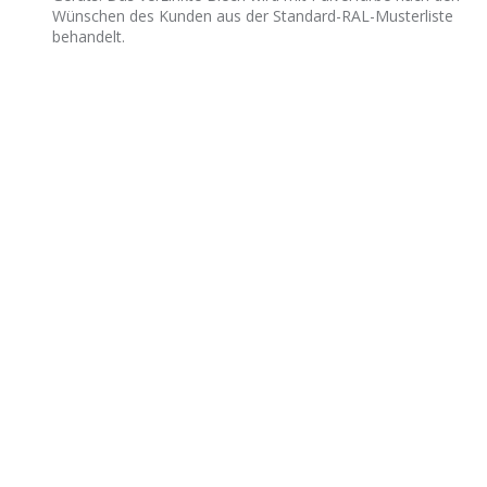
Wünschen des Kunden aus der Standard-RAL-Musterliste
behandelt.
Lange Lebensdauer des
Produkts
Die tragende verzinkte Stahlkonstruktion mit
Aluminiumverkleidung garantiert eine lange Lebensdauer