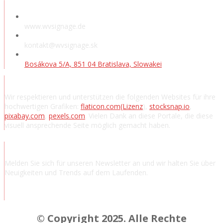
www.wvsignage.de
kontakt@wvsignage.sk
Bosákova 5/A, 851 04 Bratislava, Slowakei
Danksagung
Wir respektieren und unterstützen die folgenden Websites für ihre
hochwertigen Grafiken:
flaticon.com
(Lizenz
),
stocksnap.io
,
pixabay.com
,
pexels.com
. Vielen Dank an diese Portale, die diese
visuell ansprechende Seite möglich gemacht haben.
Nachrichten abonnieren
Melden Sie sich für unseren Newsletter an und wir halten Sie über
Neuigkeiten und Trends auf dem Laufenden.
© Copyright 2025. Alle Rechte