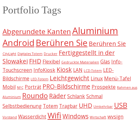
Portfolio Tags
Aluminium
Abgerundete Kanten
Android
Berühren Sie
Berühren Sie
Fertiggestellt in der
CityLight
Digitales Totem
Drucker
Slowakei
FHD
Flexibel
Glas
Info-
Gedruckte Materialien
Kiosk
Touchscreen
InfoKiosk
LAN
LED-
LCD-Totem
Leichtgewicht
Bildschirme
Linux
Menü-Tafel
LED-Totem
PRO-Bildschirme
Mobil
Porträt
Prospekte
NFC
Rahmen aus
Roundo
Räder
Schlank
Schmal
Aluminium
USB
UHD
Selbstbedienung
Totem
Tragbar
Umkehrbar
Wifi
Windows
Wasserdicht
wvsign
Vorstand
Wirtschaft