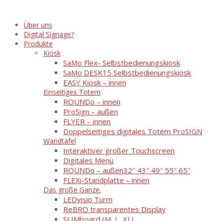
Über uns
Digital Signage?
Produkte
Kiosk
SaMo Flex- Selbstbedienungskiosk
SaMo DESK15 Selbstbedienungskiosk
EASY Kiosk – innen
Einseitiges Totem
ROUNDo – innen
ProSign – außen
FLYER – innen
Doppelseitiges digitales Totem ProSIGN
Wandtafel
Interaktiver großer Touchscreen
Digitales Menü
ROUNDo – außen
32″ 43″ 49″ 55″ 65″
FLEXi-Standplatte – innen
Das große Ganze.
LEDvisio Turm
ReBRO transparentes Display
SLIMboard (M, L, XL)