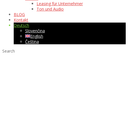
Leasing für Unternehmer
Ton und Audio
BLOG
Kontakt
Deutsch
Slovenčina
English
Čeština
Search
CityLight
beidseitig