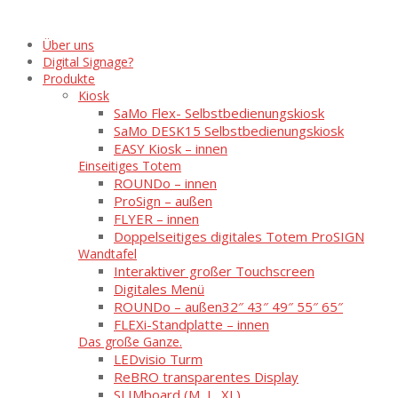
Über uns
Digital Signage?
Produkte
Kiosk
SaMo Flex- Selbstbedienungskiosk
SaMo DESK15 Selbstbedienungskiosk
EASY Kiosk – innen
Einseitiges Totem
ROUNDo – innen
ProSign – außen
FLYER – innen
Doppelseitiges digitales Totem ProSIGN
Wandtafel
Interaktiver großer Touchscreen
Digitales Menü
ROUNDo – außen
32″ 43″ 49″ 55″ 65″
FLEXi-Standplatte – innen
Das große Ganze.
LEDvisio Turm
ReBRO transparentes Display
SLIMboard (M, L, XL)