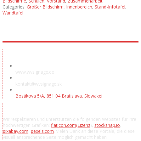
Bildschirme
,
Schulen
,
Vorstand
,
Zusammenarbeit
Categories:
Großer Bildschirm
,
Innenbereich
,
Stand-Infotafel
,
Wandtafel
Ausstellungsraum
www.wvsignage.de
kontakt@wvsignage.sk
Bosákova 5/A, 851 04 Bratislava, Slowakei
Danksagung
Wir respektieren und unterstützen die folgenden Websites für ihre
hochwertigen Grafiken:
flaticon.com
(Lizenz
),
stocksnap.io
,
pixabay.com
,
pexels.com
. Vielen Dank an diese Portale, die diese
visuell ansprechende Seite möglich gemacht haben.