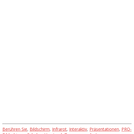
Konnektivität über 3G/4G-Mobilfunknetz – ideal auch für die
Verwaltung von Cloud-Lösungen an Orten, an denen kein Wi-Fi
verfügbar ist.
Galerie
Projekte und ihre
Umsetzung
Berühren Sie
,
Bildschirm
,
Infrarot
,
Interaktiv
,
Präsentationen
,
PRO-