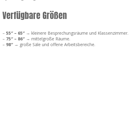
Verfügbare Größen
–
55″ – 65″
→ kleinere Besprechungsräume und Klassenzimmer.
–
75″ – 86″
→ mittelgroße Räume.
–
98″
→ große Säle und offene Arbeitsbereiche.
WiFi
LAN