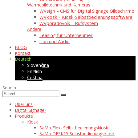
Wärmebildtechnik und Kameras
WVsign – CMS für Digital Signage Bildschirme
WVkiosk – Kiosk-Selbstbedienungssoftware
WVporadovník – Rufsystem
Andere
Leasing für Unternehmer
Ton und Audio
BLOG
Kontakt
Deutsch
Slovenčina
English
Čeština
Search
Über uns
Digital Signage?
Produkte
Kiosk
SaMo Flex- Selbstbedienungskiosk
SaMo DESK15 Selbstbedienungskiosk