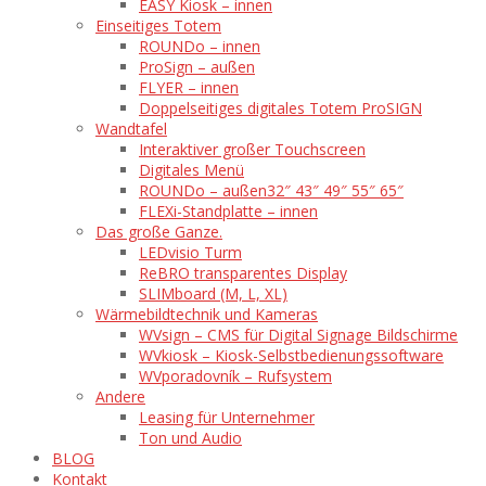
EASY Kiosk – innen
Einseitiges Totem
ROUNDo – innen
ProSign – außen
FLYER – innen
Doppelseitiges digitales Totem ProSIGN
Wandtafel
Interaktiver großer Touchscreen
Digitales Menü
ROUNDo – außen
32″ 43″ 49″ 55″ 65″
FLEXi-Standplatte – innen
Das große Ganze.
LEDvisio Turm
ReBRO transparentes Display
SLIMboard (M, L, XL)
Wärmebildtechnik und Kameras
WVsign – CMS für Digital Signage Bildschirme
WVkiosk – Kiosk-Selbstbedienungssoftware
WVporadovník – Rufsystem
Andere
Leasing für Unternehmer
Ton und Audio
BLOG
Kontakt