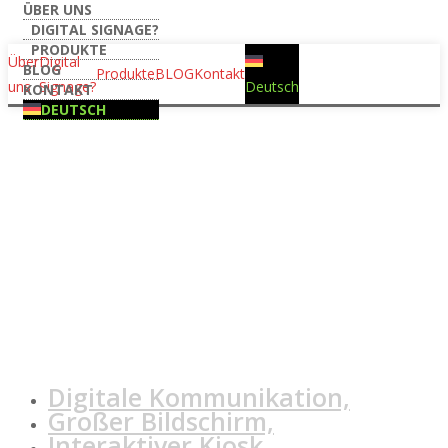
ÜBER UNS
DIGITAL SIGNAGE?
Digitale
PRODUKTE
Über
Digital
BLOG
Produkte
BLOG
Kontakt
uns
Signage?
Deutsch
KONTAKT
Beschilderung
DEUTSCH
verbessert die
interne
Kommunikation
Digitale Kommunikation,
Großer Bildschirm,
Interaktiver Kiosk,