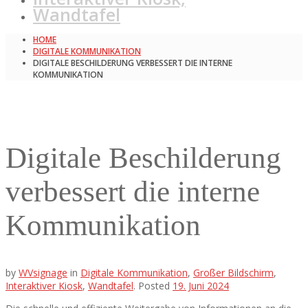
Wandtafel
HOME
DIGITALE KOMMUNIKATION
DIGITALE BESCHILDERUNG VERBESSERT DIE INTERNE
KOMMUNIKATION
Digitale Beschilderung
verbessert die interne
Kommunikation
by
WVsignage
in
Digitale Kommunikation
,
Großer Bildschirm
,
Interaktiver Kiosk
,
Wandtafel
.
Posted
19. Juni 2024