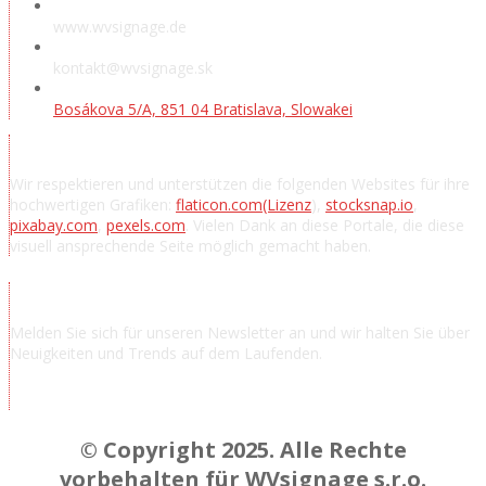
www.wvsignage.de
kontakt@wvsignage.sk
Bosákova 5/A, 851 04 Bratislava, Slowakei
Danksagung
Wir respektieren und unterstützen die folgenden Websites für ihre
hochwertigen Grafiken:
flaticon.com
(Lizenz
),
stocksnap.io
,
pixabay.com
,
pexels.com
. Vielen Dank an diese Portale, die diese
visuell ansprechende Seite möglich gemacht haben.
Nachrichten abonnieren
Melden Sie sich für unseren Newsletter an und wir halten Sie über
Neuigkeiten und Trends auf dem Laufenden.
Chcem odoberať novinky a správy
© Copyright 2025. Alle Rechte
vorbehalten für WVsignage s.r.o.