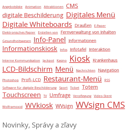
CMS
Angebotsliste
Animation
Attraktionen
Digitales Menü
digitale Beschilderung
Digitale Whiteboards
Draußen
E-Paper
Fernverwaltung von Inhalten
Elektronisches Papier
Erstellen von
Info-Panel
Informationen
Gesundheitswesen
Informationskiosk
Infotafel
Interaktion
Infos
Kiosk
Krankenhaus
Interne Kommunikation
Jackpot
Kasino
LCD-Bildschirm
Menü
Navigation
Nachrichten
Restaurant-Menü
Profi-LCD
Photoshop
RSS
Totem
Software für digitale Beschilderung
Sport
Ticket
Touchscreen
Umfrage
TV
Verpflegung
Video-Stent
WVsign CMS
WVkiosk
WVsign
Wolframoxid
Novinky, Správy a zľavy