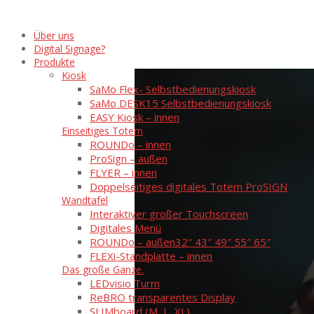
Über uns
Digital Signage?
Produkte
Kiosk
SaMo Flex- Selbstbedienungskiosk
SaMo DESK15 Selbstbedienungskiosk
EASY Kiosk – innen
Einseitiges Totem
ROUNDo – innen
ProSign – außen
FLYER – innen
Doppelseitiges digitales Totem ProSIGN
Wandtafel
Interaktiver großer Touchscreen
Digitales Menü
ROUNDo – außen
32″ 43″ 49″ 55″ 65″
FLEXi-Standplatte – innen
Das große Ganze.
LEDvisio Turm
ReBRO transparentes Display
SLIMboard (M, L, XL)