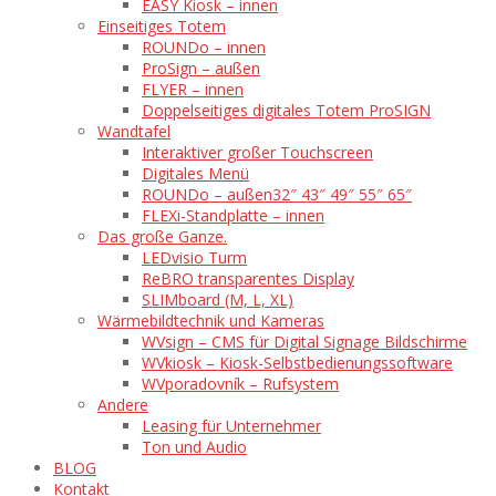
EASY Kiosk – innen
Einseitiges Totem
ROUNDo – innen
ProSign – außen
FLYER – innen
Doppelseitiges digitales Totem ProSIGN
Wandtafel
Interaktiver großer Touchscreen
Digitales Menü
ROUNDo – außen
32″ 43″ 49″ 55″ 65″
FLEXi-Standplatte – innen
Das große Ganze.
LEDvisio Turm
ReBRO transparentes Display
SLIMboard (M, L, XL)
Wärmebildtechnik und Kameras
WVsign – CMS für Digital Signage Bildschirme
WVkiosk – Kiosk-Selbstbedienungssoftware
WVporadovník – Rufsystem
Andere
Leasing für Unternehmer
Ton und Audio
BLOG
Kontakt