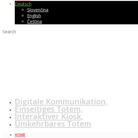
Deutsch
Slovenčina
English
Čeština
Search
Was sind O
Kommun
Digitale Kommunikation,
Einseitiges Totem,
Interaktiver Kiosk,
Umkehrbares Totem
HOME