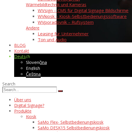
Wärmebildtechnik und Kameras
WVsign – CMS für Digital Signage Bildschirme
WVkiosk – Kiosk-Selbstbedienungssoftware
WVporadovník – Rufsystem
Andere
Leasing für Unternehmer
Ton und Audio
BLOG
Kontakt
Deutsch
Slovenčina
English
Čeština
Search
Über uns
Digital Signage?
Produkte
Kiosk
SaMo Flex- Selbstbedienungskiosk
SaMo DESK15 Selbstbedienungskiosk