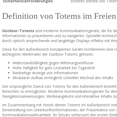
Sicherheitsanforderungen
sicheren Betrieb von Totem
Definition von Totems im Freie
Outdoor-Totems
sind moderne Kommunikationsgeräte, die für den 
Informationen zu präsentieren und zu navigieren. Spezielle technis
durch optisch ansprechende und langlebige Displays effektiv mit i
Diese für den Außenbereich konzipierten Geräte kombinieren eine r
wichtigsten Merkmalen der Outdoor-Totems gehören:
Widerstandsfähigkeit gegen Witterungseinflüsse
Hohe Helligkeit für gute Lesbarkeit bei Tageslicht
Beidseitige Anzeige von Informationen
Modularer Aufbau ermöglicht schnellen Wechsel des Inhalts
Der ursprüngliche Zweck von Totems für den Außenbereich besteht d
Bereichen zu ermöglichen. Moderne Kommunikationsgeräte für den 
Navigationsanweisungen, Werbeangebote und interaktive Inhalte zu 
Im Zusammenhang mit Hotels dienen Totems im Außenbereich mehre
Bereitstellung von Unterkunftsinformationen, der Präsentation vo
Kommunikationswirksamkeit. Ihr Einsatz verbessert den ersten Eind